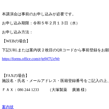
本講演会は事前のお申し込みが必要です。
お申し込み期限：令和５年２月１３日（水）
お申し込み方法：
【WEBの場合】
下記URLまたは案内状２枚目のQRコードから事前登録をお
https://forms.office.com/r/jp9jf7UeWr
【FAXの場合】
施設名・氏名・メールアドレス・医籍登録番号をご記入の上
ＦＡＸ：086 244 1233 （大塚製薬 廣瀨 様）
案内状