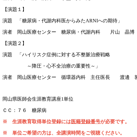
【演題１】
演題 「糖尿病・代謝内科医からみたARNIへの期待」
演者 岡山医療センター 糖尿病・代謝内科 片山 晶博
【演題２】
演題 「ハイリスク症例に対する不整脈治療戦略
～降圧・心不全治療の重要性～」
演者 岡山医療センター 循環器内科 主任医長 渡邊 
岡山県医師会生涯教育講座1単位
ＣＣ：７６ 糖尿病
※ 生涯教育取得単位登録には
医籍登録番号
が必要です。
※ 単位ご希望の方は、全講演時間をご視聴ください。